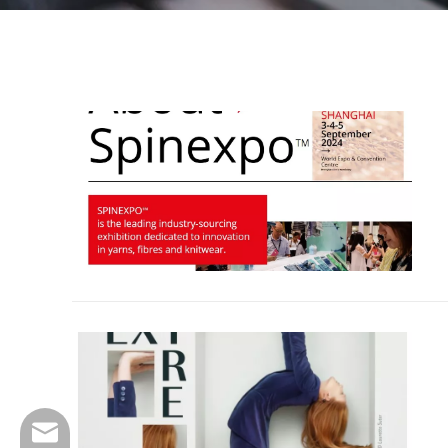
wfs816@wfscashmere.com