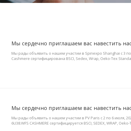
Мы сердечно приглашаем вас навестить н
Мы рады объявить о нашем участии в Spinexpo Shanghai с 3 по 
Cashmere сертифицирована BSCI, Sedex, Wrap, Oeko-Tex Standar
экспертизой в трикотажам мы специализируемся на производс
сезонов, включая мужчин
Мы сердечно приглашаем вас навестить н
Мы рады объявить о нашем участии в PV Paris с 2 по 6 июля, 2
6U38.WFS CASHMERE сертифицируется BSCI, SEDEX, WRAP, Oeko-Tex
летней экспертизой в сфере вязаной