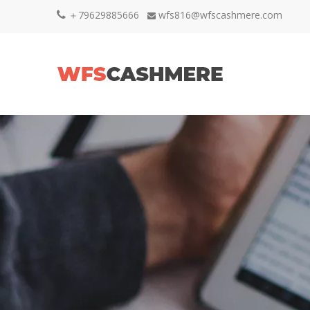
＋79629885666
wfs816@wfscashmere.com

