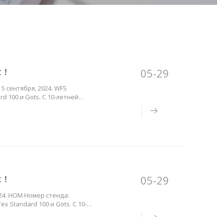
ас！
05-29
5 сентября, 2024. WFS
d 100 и Gots. С 10-летней
тве одежды 3-18 для всех
ас！
05-29
024. НОМ Номер стенда:
 Standard 100 и Gots. С 10-