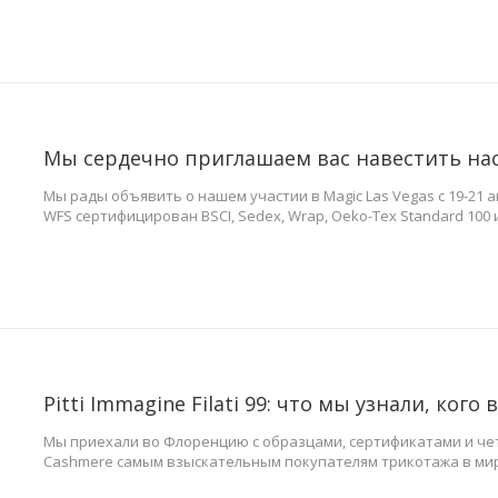
Мы сердечно приглашаем вас навестить н
Мы рады объявить о нашем участии в Magic Las Vegas с 19-21 а
WFS сертифицирован BSCI, Sedex, Wrap, Oeko-Tex Standard 100 
работы в сфере вязаной одежды мы специализируемся на про
калибров для всех сезонов, включая мужские, женщины '
Мы приехали во Флоренцию с образцами, сертификатами и че
Cashmere самым взыскательным покупателям трикотажа в мире 
Immagine Filati 99 теперь позади. Стенд переполнен. Команда 