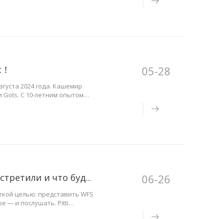
ас！
05-28
вгуста 2024 года. Кашемир
и Gots. С 10-летним опытом
изводстве одежды 3-18
06-26
Pitti Immagine Filati 99: что мы узнали, кого встретили и что будет дальше
ткой целью: представить WFS
— и послушать. Pitti
вернулась. А разговоры