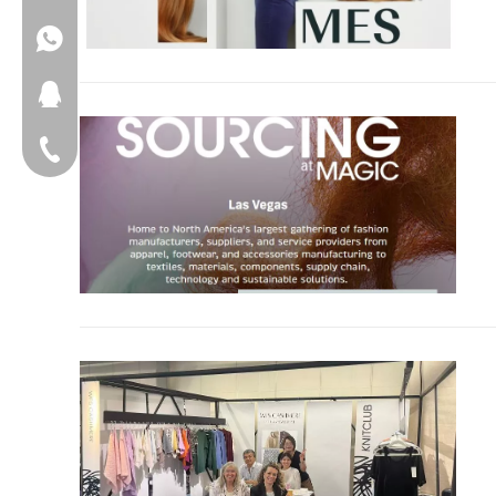
+86 17553102731
399917231
＋79629885666