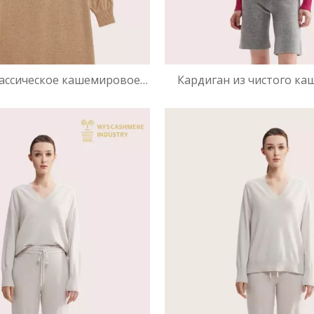
лассическое кашемировое
Кардиган из чистого ка
осой вязки | Роскошное
образным вырезом на за
тер от производителя OEM
колор-блок | OEM-про
женского трико