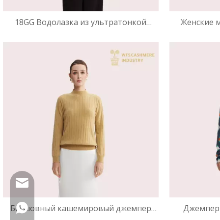
18GG Водолазка из ультратонкой
Женские 
шерсти мериноса | Камвольный
брюки из 
ребристый OEM
OEM-одежда
wfs816@wfscashmere.com
Бесшовный кашемировый джемпер
+86 17553102731
Джемпер 