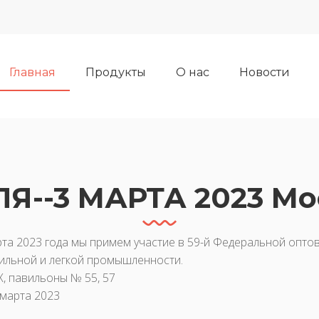
Главная
Продукты
О нас
Новости
Я--3 МАРТА 2023 М
рта 2023 года мы примем участие в 59-й Федеральной опто
ильной и легкой промышленности.
Х, павильоны № 55, 57
 марта 2023