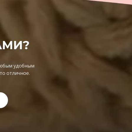
АМИ?
 любым удобным
то отличное.