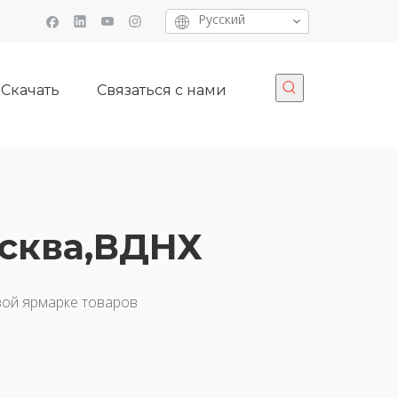
Pусский
Скачать
Связаться с нами
осква,ВДНХ
вой ярмарке товаров