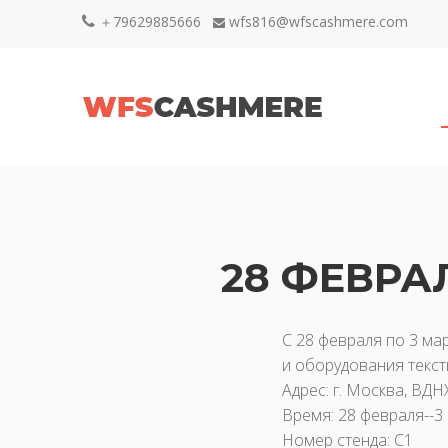
＋79629885666
wfs816@wfscashmere.com


28 ФЕВРАЛ
С 28 февраля по 3 ма
и оборудования текст
Адрес: г. Москва, ВДН
Время: 28 февраля--3
Номер стенда: C1