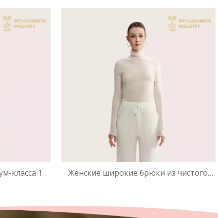
e-Dye | OEM
вязки | Графический узор OEM
м-класса 18-
Женские широкие брюки из чистого
м вырезом |
кашемира | Производитель
таж OEM
роскошных трикотажных брюк OEM