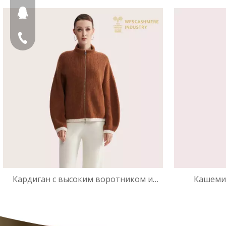
3D-вязки с шевроном | Расширенный
цифровой 
399917231
OEM
＋79629885666
Кардиган с высоким воротником и
Кашеми
молнией из чистого кашемира
премиум-
тяжелого веса 5GG | OEM-
Осно
производитель трикотажа