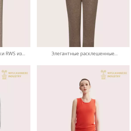
ки RWS из
Элегантные расклешенные
(7GG) |
трикотажные кашемировые брюки |
ща OEM
Производитель роскошных днищ OEM