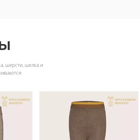
ТЫ
, шерсти, шелка и
живаются.