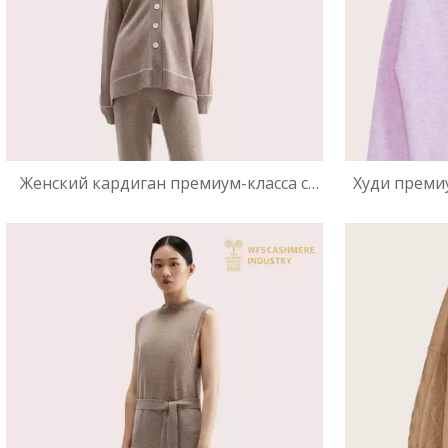
Женский кардиган премиум-класса с
Худи преми
пуговицами из 100% кашемира | OEM-
кашемира
производитель трикотажа