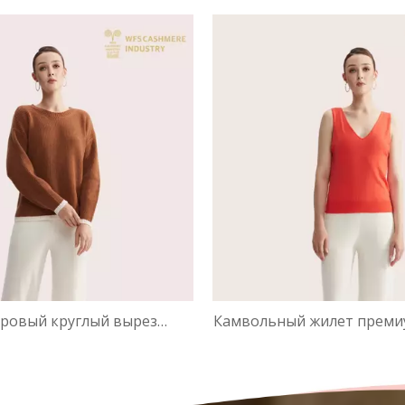
печатью | Расширенная
леопардовым принтом Ti
печать OEM
трикотаж
ровый круглый вырез
Камвольный жилет премиу
класса 5-го калибра |
го калибра с V-образны
вной трикотаж OEM
Ультратонкий трико