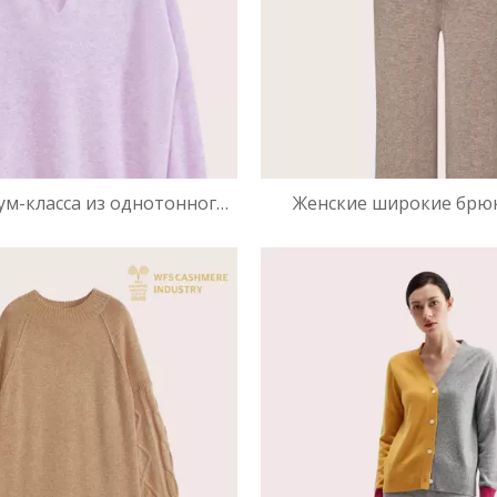
ум-класса из однотонного
Женские широкие брю
 | Роскошная домашняя
шерсти и кашемира 
одежда OEM
Премиальные дни