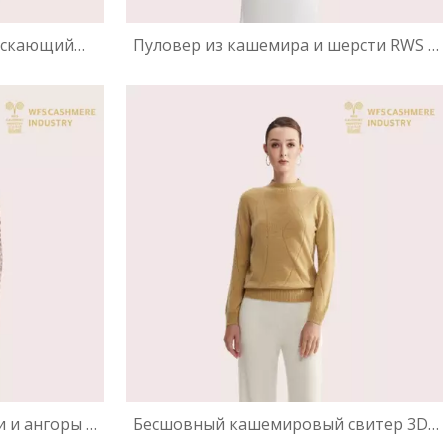
ускающий
Пуловер из кашемира и шерсти RWS с
-образным
массивным V-образным вырезом |
уходе OEM
Устойчивое OEM
и и ангоры с
Бесшовный кашемировый свитер 3D-