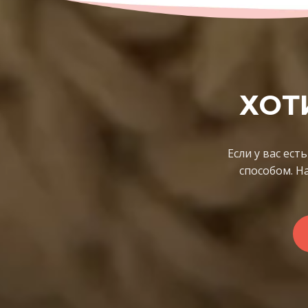
ХОТ
Если у вас ес
способом. Н