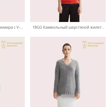
шемира с V-
18GG Камвольный шерстяной жилет-
каз в стиле
свитер | Ультратонкое наслоение OEM
изводитель
тажа