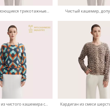
моющиеся трикотажные
Чистый кашемир, доп
100% чистого кашемира |
машинную стирку, с V
 премиум-класса для дома
вырезом | Простой в 
из чистого кашемира с
Кардиган из смеси шерст