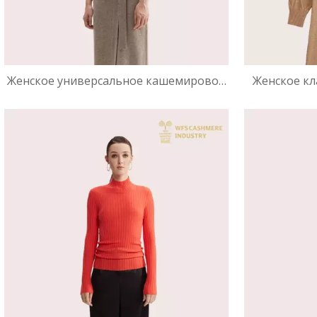
Женское универсальное кашемировое
Женское к
платье-туника миди с поясом |
платье к
Производитель роскошного
платье-сви
трикотажа OEM