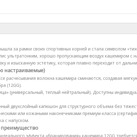
ышла за рамки своих спортивных корней и стала символом «тих
лис ультратонким, хорошо пропускающим воздух кашемиром с н
ку и изысканную эстетику, которая плавно переходит от дальни
ю настраиваемые)
ссе расчесывания волокна кашемира сминаются, создавая мягку
ра (12GG).
ица» (универсальный, теплый нейтральный). Доступны индивиду
ный двухслойный капюшон для структурного объема без тяжес
ческими или кожаными наконечниками премиум-класса (сертифи
а с напуском.
» преимущество
 идеального эффекта «браширования» кашемира 12GG требуется 