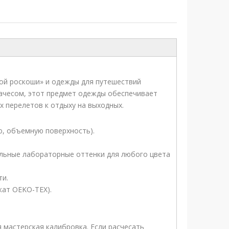
ой роскоши» и одежды для путешествий
ачесом, этот предмет одежды обеспечивает
х перелетов к отдыху на выходных.
ю, объемную поверхность).
альные лабораторные оттенки для любого цвета
ти.
кат OEKO-TEX).
мастерская калибровка. Если расчесать