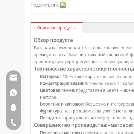
Поделиться с:
Описание продукта
Обзор продукта
Вязаная кашемировая толстовка с капюшоном в
премиум-класса. Заменив тяжелый хлопковый ф
превосходную терморегуляцию, легкую драпиров
Технические характеристики (полность
Материал:
100% кашемир с начесом (в проце
wfs816@wfscashmere.com
Конфигурация вязания:
тонкая вязка 12 калиб
Цветовая гамма:
представлен в цвете «Пшен
+86 17553102731
Pantone.
Воротник и капюшон:
бесшовно интегрирован
399917231
Фурнитура:
настраиваемые шнурки с металли
Посадка:
непринужденная/комфортная посадк
＋79629885666
Совершенство производства: «матовое
Передовые методы отделки:
для достижения