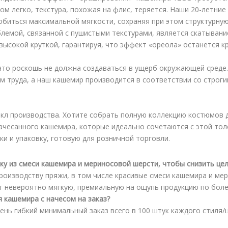
ом легко, текстура, похожая на флис, теряется. Наши 20-летни
биться максимальной мягкости, сохраняя при этом структурну
лемой, связанной с пушистыми текстурами, является скатыван
 высокой круткой, гарантируя, что эффект «ореола» останется 
что роскошь не должна создаваться в ущерб окружающей среде.
м труда, а наш кашемир производится в соответствии со строг
икл производства. Хотите собрать полную коллекцию костюмов
ачесанного кашемира, которые идеально сочетаются с этой то
и и упаковку, готовую для розничной торговли.
ку из смеси кашемира и мериносовой шерсти, чтобы снизить це
производству пряжи, в том числе красивые смеси кашемира и ме
т невероятно мягкую, премиальную на ощупь продукцию по боле
 кашемира с начесом на заказ?
нь гибкий минимальный заказ всего в 100 штук каждого стиля/ц