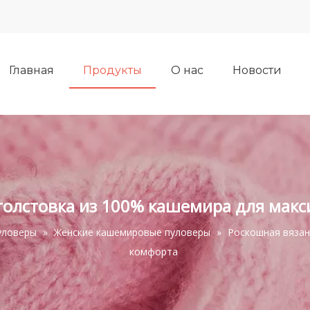
Главная
Продукты
О нас
Новости
толстовка из 100% кашемира для мак
уловеры
»
Женские кашемировые пуловеры
»
Роскошная вязан
комфорта