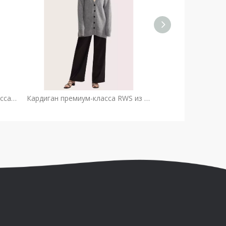
Женский кардиган премиум-класса из чистого кашемира 12GG | Фабрика трикотажа на заказ OEM
Кардиган премиум-класса RWS из смеси шерсти и кашемира с V-образным вырезом | Экологичный OEM-трикотаж