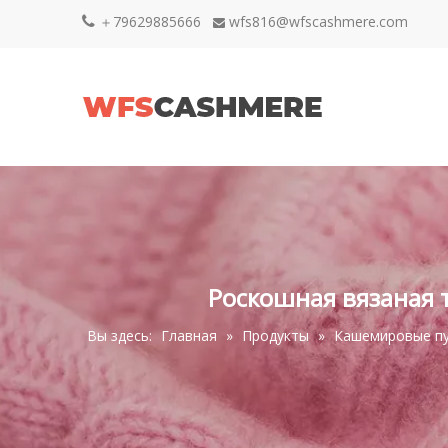
＋79629885666
wfs816@wfscashmere.com


Роскошная вязаная 
Вы здесь:
Главная
»
Продукты
»
Кашемировые п