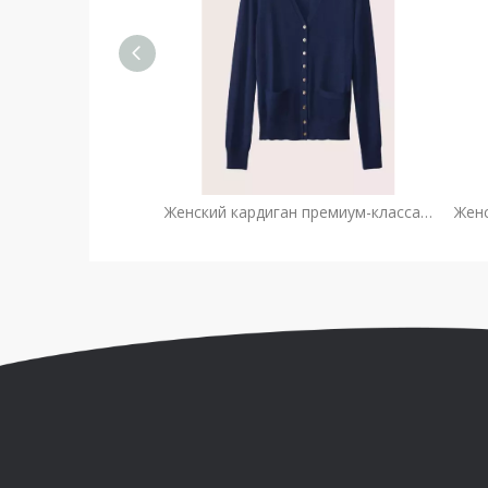
Женский кардиган премиум-класса из чистого кашемира 12GG (классический темно-синий) | Пользовательский OEM