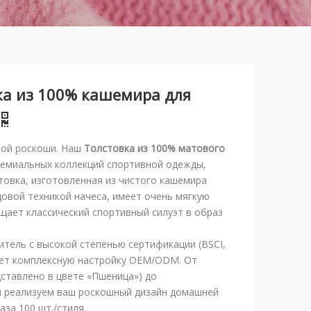
ка из 100% кашемира для
ной роскоши. Наш
Толстовка из 100% матового
емиальных коллекций спортивной одежды,
товка, изготовленная из чистого кашемира
овой техникой начеса, имеет очень мягкую
щает классический спортивный силуэт в образ
тель с высокой степенью сертификации (BSCI,
ет комплексную настройку OEM/ODM. От
ставлено в цвете «Пшеница») до
ы реализуем ваш роскошный дизайн домашней
за 100 шт./стиля.