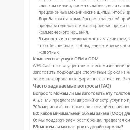
слишком сильно, пряжа ослабнет; если слишк
прецизионные механические щипцы, чтобы до
Борьба с катышками.
Распространенной проб
предварительной стирки и прядения пряжи с
коммерческого ношения.
Этичность и отслеживаемость:
мы считаем, 
что обеспечивает соблюдение этических нор
животных.
Комплексные услуги OEM и ODM
WFS Cashmere осуществляет весь жизненный ц
изготовить подходящие спортивные брюки из н
персонализированные фирменные этикетки, бирк
Часто задаваемые вопросы (FAQ)
Вопрос 1: Можем ли мы изготовить эту толстов
А:
Да. Мы предлагаем широкий спектр услуг по 
70% мериноса), которые при этом обеспечиваю
В2: Каков минимальный объем заказа (MOQ) для
О:
Мы поддерживаем рост бренда, предлагая оче
В3: можем ли мы настроить дизайн кармана?