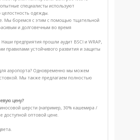
е опытные специалисты используют
ю целостность одежды.
ие. Мы боремся с этим с помощью тщательной
красивым и долговечным во время
 Наши предприятия прошли аудит BSCI и WRAP,
ими правилами устойчивого развития и защиты
 для аэропорта? Одновременно мы можем
лстовкой. Мы также предлагаем полностью
левую цену?
риносовой шерсти (например, 30% кашемира /
е доступной оптовой цене.
вета.