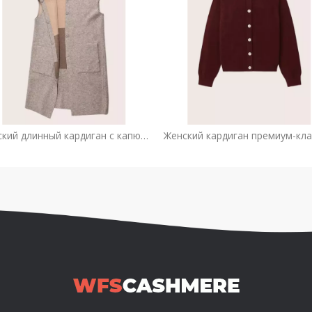
Женский длинный кардиган с капюшоном без рукавов из двустороннего шерстяного кашемира | Пользовательский OEM