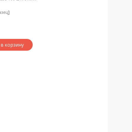
азец
]
в корзину