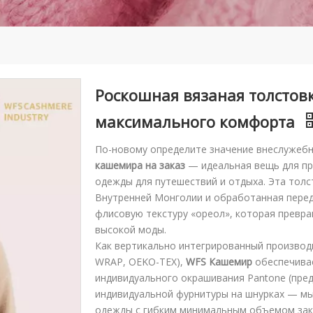
Роскошная вязаная толстов
максимального комфорта
По-новому определите значение внеслужеб
кашемира на заказ
— идеальная вещь для пр
одежды для путешествий и отдыха. Эта толс
Внутренней Монголии и обработанная перед
флисовую текстуру «ореол», которая превра
высокой моды.
Как вертикально интегрированный производи
WRAP, OEKO-TEX),
WFS Кашемир
обеспечива
индивидуального окрашивания Pantone (пред
индивидуальной фурнитуры на шнурках — м
одежды с гибким минимальным объемом зака