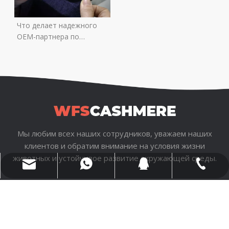
Что делает надежного
OEM-партнера по
производству кашемира?
Мы любим всех наших сотрудников, уважаем наших
клиентов и обратим внимание на условия жизни
животных и устойчивое развитие окружающей среды.
wfs816@wfscashmere.com
+86 17553102731
＋79629885666
399917231
авторское право
2021 Компания Wfs Cashmere Industry
