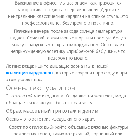
Выживание в офисе:
Мы все знаем, как приходится
замораживать офисы в середине июля. Держите
нейтральный классический кардиган на спинке стула. Это
профессионально, безупречно и практично.
Пляжные вечера:
после захода солнца температура
падает. Сочетайте джинсовые шорты и простую белую
майку с напускным открытым кардиганом. Он создает
непринужденную эстетику «прибрежной бабушки», что
невероятно модно.
Летние вещи:
ищите дышащие варианты в нашей
коллекции кардиганов
, которые сохранят прохладу и при
этом укроют вас.
Осень: текстура и тон
Это золотой час кардигана. Когда листья желтеют, мода
обращается к фактуре, богатству и уюту.
Образ: массивный трикотаж и деним
Осень – это эстетика «дедушкиного ядра».
Совет по стилю:
выбирайте
объемные вязаные фактуры
землистых тонов, таких как ржавый, горчичный или