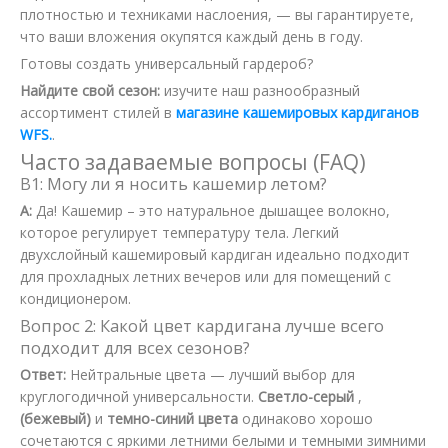
плотностью и техниками наслоения, — вы гарантируете,
что ваши вложения окупятся каждый день в году.
Готовы создать универсальный гардероб?
Найдите свой сезон:
изучите наш разнообразный
ассортимент стилей в
магазине кашемировых кардиганов
WFS.
.
Часто задаваемые вопросы (FAQ)
В1: Могу ли я носить кашемир летом?
А:
Да! Кашемир – это натуральное дышащее волокно,
которое регулирует температуру тела. Легкий
двухслойный кашемировый кардиган идеально подходит
для прохладных летних вечеров или для помещений с
кондиционером.
Вопрос 2: Какой цвет кардигана лучше всего
подходит для всех сезонов?
Ответ:
Нейтральные цвета — лучший выбор для
круглогодичной универсальности.
Светло-серый
,
(бежевый)
и
темно-синий цвета
одинаково хорошо
сочетаются с яркими летними белыми и темными зимними