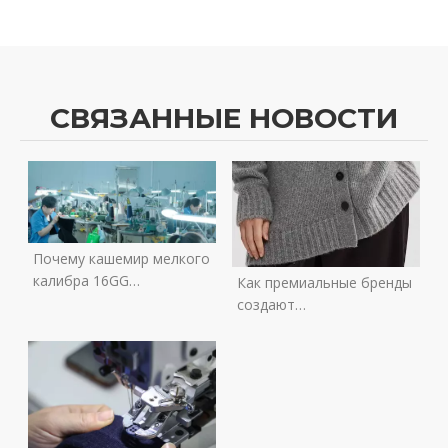
СВЯЗАННЫЕ НОВОСТИ
Почему кашемир мелкого
калибра 16GG
Как премиальные бренды
становится новым
создают
стандартом роскоши и
четырехсезонные
что брендам нужно
коллекции трикотажа
знать, прежде чем
покупать его